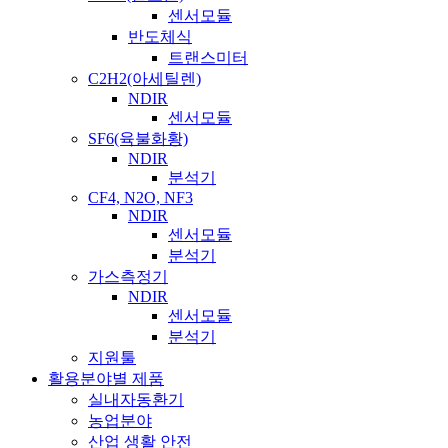
센서모듈
반도체식
트랜스미터
C2H2(아세틸렌)
NDIR
센서모듈
SF6(육불화황)
NDIR
분석기
CF4, N2O, NF3
NDIR
센서모듈
분석기
가스측정기
NDIR
센서모듈
분석기
지원툴
활용분야별 제품
실내자동환기
농업분야
산업 생활 안전