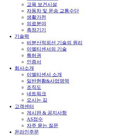
교육 보건시설
자동차 및 운송 교통수단
생활가전
의료분야
측정기기
기술력
비분산적외선 기술의 원리
이엘티센서의 기술
특허권
인증서
회사소개
이엘티센서 소개
일반현황&사업영역
조직도
네트워크
오시는 길
고객센터
게시판 & 공지사항
AS접수
자주 묻는 질문
온라인주문