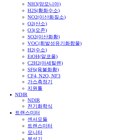
NH3(암모니아)
H2S(황화수소)
NO2(이산화질소)
O2(산소)
O3(오존)
SO2(이산화황)
VOC(휘발성유기화합물)
H2(수소)
EtOH(알코올)
C2H2(아세틸렌)
SF6(육불화황)
CF4, N2O, NF3
가스측정기
지원툴
NDIR
NDIR
전기화학식
트랜스미터
센서모듈
트랜스미터
모니터
분석기